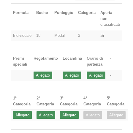
Formula
Buche
Punteggio
Categoria
Aperta
non
classificati
Individuale
18
Medal
3
Si
Premi
Regolamento
Locandina
Orario di
-
speciali
partenza
Allegato
Allegato
Allegato
-
1ª
2ª
3ª
4°
5°
Categoria
Categoria
Categoria
Categoria
Categoria
Allegato
Allegato
Allegato
Allegato
Allegato